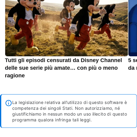
Tutti gli episodi censurati da Disney Channel
5 s
delle sue serie più amate… con più o meno
da 
ragione
La legislazione relativa all’utilizzo di questo software è
competenza dei singoli Stati. Non autorizziamo, né
giustifichiamo in nessun modo un uso illecito di questo
programma qualora infringa tali leggi.